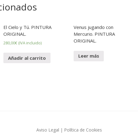
cionados
P
E
I
P
N
R
T
O
El Cielo y Tú. PINTURA
Venus jugando con
U
D
ORIGINAL.
Mercurio. PINTURA
R
U
ORIGINAL.
280,00
€
(IVA incluido)
A
C
C
D
I
Leer más
Añadir al carrito
I
O
B
N
U
E
J
S
O
F
A
L
L
A
S
Aviso Legal
|
Política de Cookies