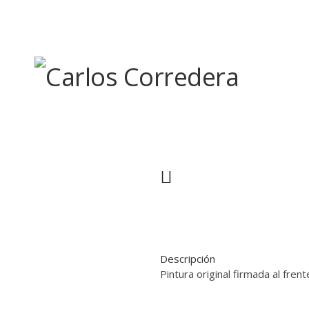
Skip
to
content
Descripción
Pintura original firmada al fren