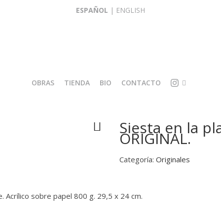
ESPAÑOL
|
ENGLISH
OBRAS
TIENDA
BIO
CONTACTO
I
O
Siesta en la p
L
R
ORIGINAL.
U
I
S
G
T
I
Categoría:
Originales
R
N
A
A
C
L
I
E
te. Acrílico sobre papel 800 g.
29,5 x 24 cm.
Ó
S
N
R