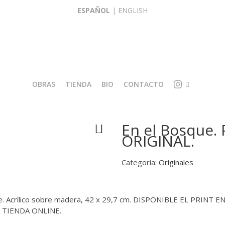
ESPAÑOL
|
ENGLISH
OBRAS
TIENDA
BIO
CONTACTO
I
O
En el Bosque.
L
R
ORIGINAL.
U
I
S
G
T
I
Categoría:
Originales
R
N
A
A
C
L
I
E
ente. Acrílico sobre madera, 42 x 29,7 cm. DISPONIBLE EL PRINT 
Ó
S
 TIENDA ONLINE.
N
R