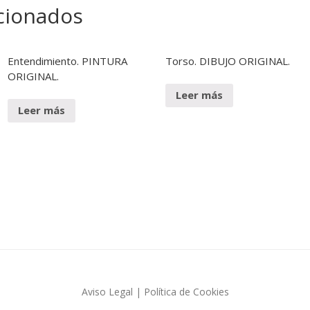
cionados
P
E
I
P
N
R
T
O
Entendimiento. PINTURA
Torso. DIBUJO ORIGINAL.
U
D
ORIGINAL.
R
U
Leer más
A
C
Leer más
C
D
I
I
O
B
N
U
E
J
S
O
F
A
L
L
A
S
Aviso Legal
|
Política de Cookies