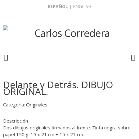
Skip
ESPAÑOL
|
ENGLISH
to
content
Delante y Detrás. DIBUJO
ORIGINAL.
Categoría:
Originales
Descripción
Dos dibujos originales firmados al frente. T
inta negra sobre
papel 150 g. 15 x 21 cm + 15 x 21 cm.