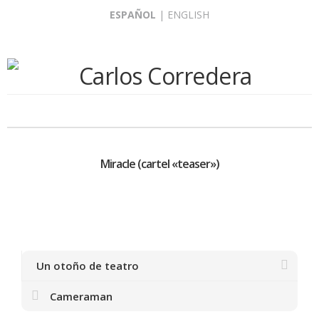
Skip
ESPAÑOL
|
ENGLISH
to
content
Miracle (cartel «teaser»)
Un otoño de teatro
Cameraman