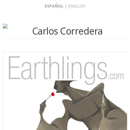
Skip
ESPAÑOL
|
ENGLISH
to
content