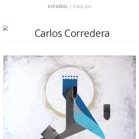
Skip
ESPAÑOL
|
ENGLISH
to
content