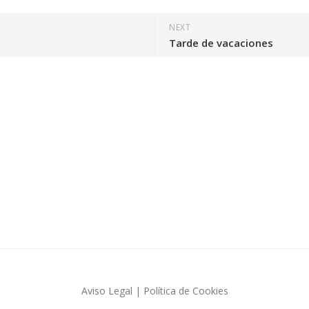
P
E
I
P
NEXT
N
R
Tarde de vacaciones
T
O
U
D
R
U
A
C
C
D
I
I
O
B
N
U
E
J
S
O
F
A
L
L
A
S
Aviso Legal
|
Política de Cookies