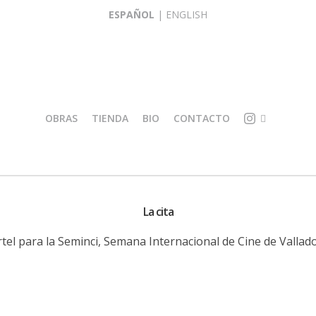
ESPAÑOL
|
ENGLISH
OBRAS
TIENDA
BIO
CONTACTO
I
O
L
R
U
I
S
G
La cita
T
I
R
N
tel para la Seminci, Semana Internacional de Cine de Vallado
A
A
C
L
I
E
Ó
S
N
R