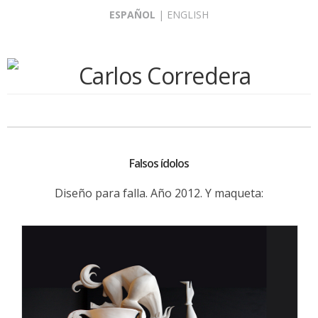
Skip
ESPAÑOL
|
ENGLISH
to
content
Falsos ídolos
Diseño para falla. Año 2012. Y maqueta: