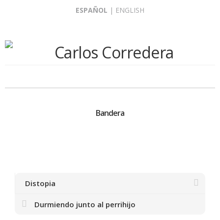
Skip
ESPAÑOL
|
ENGLISH
to
content
Bandera
Distopia
Durmiendo junto al perrihijo