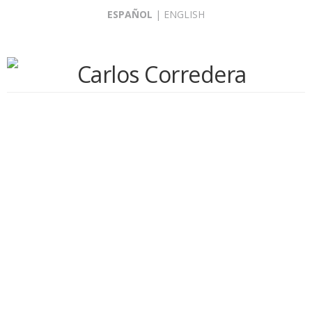
Skip
ESPAÑOL
|
ENGLISH
to
content